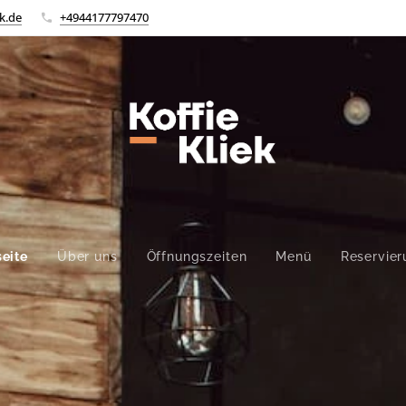
k.de
+4944177797470
seite
Über uns
Öffnungszeiten
Menü
Reservie