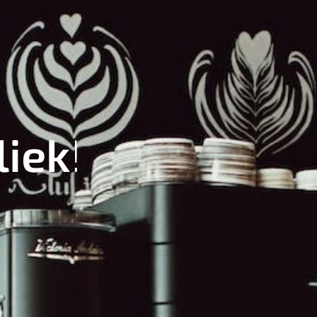
liek
!