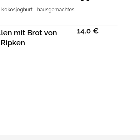
t- Kokosjoghurt - hausgemachtes
14.0 €
len mit Brot von
 Ripken