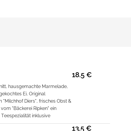
18.5 €
nitt, hausgemachte Marmelade,
ekochtes Ei, Original
"Milchhof Diers", frisches Obst &
vom "Bäckerei Ripken" ein
 Teespezialität inklusive
13.5 €