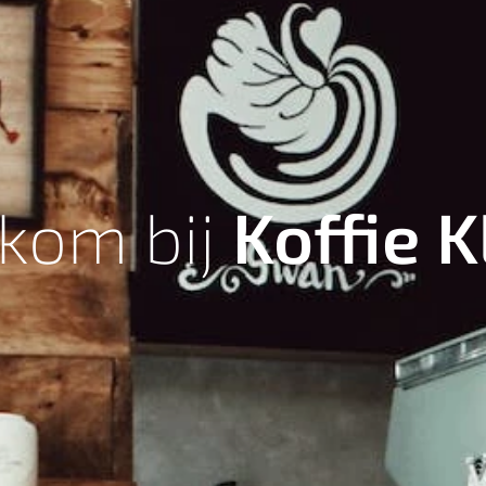
kom bij
Koffie
K